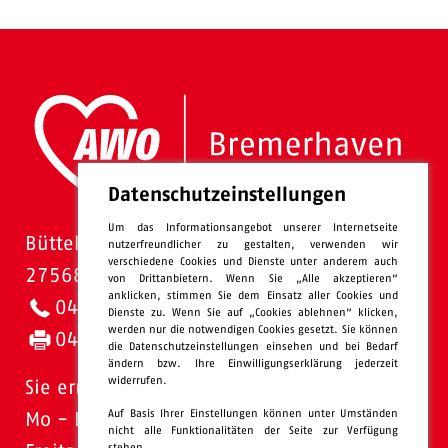
Datenschutzeinstellungen
Um das Informationsangebot unserer Internetseite
Bütteler Straße 1
nutzerfreundlicher zu gestalten, verwenden wir
verschiedene Cookies und Dienste unter anderem auch
27568 Bremerhaven
von Drittanbietern. Wenn Sie „Alle akzeptieren“
anklicken, stimmen Sie dem Einsatz aller Cookies und
0471 - 95 47-0
Dienste zu. Wenn Sie auf „Cookies ablehnen“ klicken,
werden nur die notwendigen Cookies gesetzt. Sie können
0471 - 95 47-120
die Datenschutzeinstellungen einsehen und bei Bedarf
ändern bzw. Ihre Einwilligungserklärung jederzeit
widerrufen.
Sie erreichen uns:
Auf Basis Ihrer Einstellungen können unter Umständen
Mo - Do: 08.00 - 16.00 Uhr
nicht alle Funktionalitäten der Seite zur Verfügung
stehen.