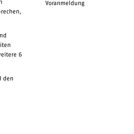
n
Voranmeldung
prechen,
und
iten
eitere 6
d den