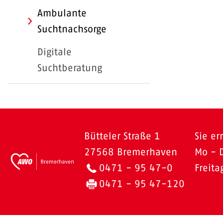
Ambulante
Suchtnachsorge
Digitale
Suchtberatung
Bütteler Straße 1
Sie er
27568 Bremerhaven
Mo - 
0471 - 95 47-0
Freit
0471 - 95 47-120