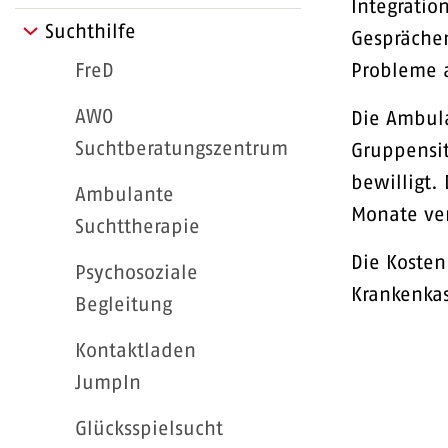
Integratio
Suchthilfe
Gesprächen
FreD
Probleme 
AWO
Die Ambula
Suchtberatungszentrum
Gruppensit
bewilligt.
Ambulante
Monate ve
Suchttherapie
Die Koste
Psychosoziale
Krankenka
Begleitung
Kontaktladen
JumpIn
Glücksspielsucht