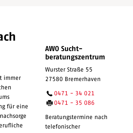
ach
AWO Sucht-
beratungszentrum
Wurster Straße 55
ht immer
27580 Bremerhaven
chen
0471 - 34 021
rums
0471 - 35 086
ng für eine
tnachsorge
Beratungstermine nach
erufliche
telefonischer