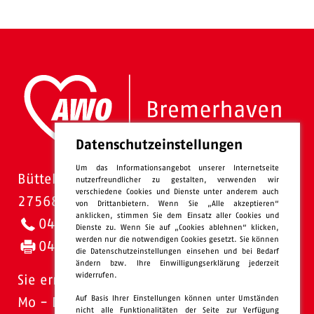
Datenschutzeinstellungen
Um das Informationsangebot unserer Internetseite
Bütteler Straße 1
nutzerfreundlicher zu gestalten, verwenden wir
verschiedene Cookies und Dienste unter anderem auch
27568 Bremerhaven
von Drittanbietern. Wenn Sie „Alle akzeptieren“
anklicken, stimmen Sie dem Einsatz aller Cookies und
0471 - 95 47-0
Dienste zu. Wenn Sie auf „Cookies ablehnen“ klicken,
werden nur die notwendigen Cookies gesetzt. Sie können
0471 - 95 47-120
die Datenschutzeinstellungen einsehen und bei Bedarf
ändern bzw. Ihre Einwilligungserklärung jederzeit
widerrufen.
Sie erreichen uns:
Auf Basis Ihrer Einstellungen können unter Umständen
Mo - Do: 08.00 - 16.00 Uhr
nicht alle Funktionalitäten der Seite zur Verfügung