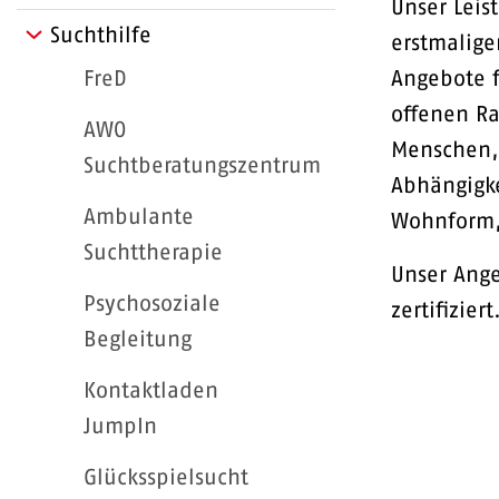
Unser Leis
Suchthilfe
erstmalige
FreD
Angebote f
offenen R
AWO
Menschen, 
Suchtberatungszentrum
Abhängigk
Ambulante
Wohnform,
Suchttherapie
Unser Ange
Psychosoziale
zertifiziert
Begleitung
Kontaktladen
JumpIn
Glücksspielsucht