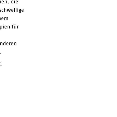
hen, die
schwellige
inem
pien für
onderen
.
01