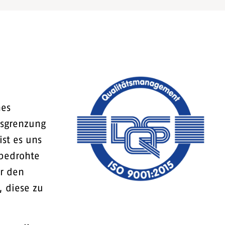
hes
usgrenzung
st es uns
 bedrohte
or den
, diese zu