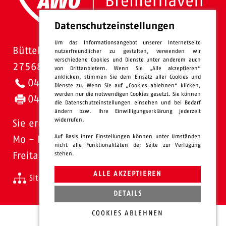
Datenschutzeinstellungen
Um das Informationsangebot unserer Internetseite
Bütteler Straße 1
nutzerfreundlicher zu gestalten, verwenden wir
verschiedene Cookies und Dienste unter anderem auch
27568 Bremerhaven
von Drittanbietern. Wenn Sie „Alle akzeptieren“
anklicken, stimmen Sie dem Einsatz aller Cookies und
0471 - 95 47-0
Dienste zu. Wenn Sie auf „Cookies ablehnen“ klicken,
werden nur die notwendigen Cookies gesetzt. Sie können
0471 - 95 47-120
die Datenschutzeinstellungen einsehen und bei Bedarf
ändern bzw. Ihre Einwilligungserklärung jederzeit
widerrufen.
Sie erreichen uns:
Auf Basis Ihrer Einstellungen können unter Umständen
Mo - Do: 08.00 - 16.00 Uhr
nicht alle Funktionalitäten der Seite zur Verfügung
stehen.
Freitags 08.00 - 13.00 Uhr
ALLE AKZEPTIEREN
Sitemap
Impressum
Datenschutz
intern
DETAILS
COOKIES ABLEHNEN