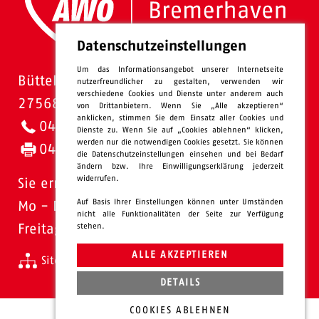
Datenschutzeinstellungen
Um das Informationsangebot unserer Internetseite
Bütteler Straße 1
nutzerfreundlicher zu gestalten, verwenden wir
verschiedene Cookies und Dienste unter anderem auch
27568 Bremerhaven
von Drittanbietern. Wenn Sie „Alle akzeptieren“
anklicken, stimmen Sie dem Einsatz aller Cookies und
0471 - 95 47-0
Dienste zu. Wenn Sie auf „Cookies ablehnen“ klicken,
werden nur die notwendigen Cookies gesetzt. Sie können
0471 - 95 47-120
die Datenschutzeinstellungen einsehen und bei Bedarf
ändern bzw. Ihre Einwilligungserklärung jederzeit
widerrufen.
Sie erreichen uns:
Auf Basis Ihrer Einstellungen können unter Umständen
Mo - Do: 08.00 - 16.00 Uhr
nicht alle Funktionalitäten der Seite zur Verfügung
stehen.
Freitags 08.00 - 13.00 Uhr
ALLE AKZEPTIEREN
Sitemap
Impressum
Datenschutz
intern
DETAILS
COOKIES ABLEHNEN