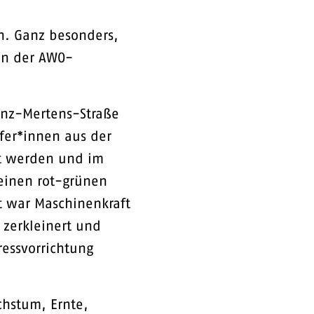
en. Ganz besonders,
 in der AWO-
anz-Mertens-Straße
lfer*innen aus der
lt werden und im
leinen rot-grünen
t war Maschinenkraft
 zerkleinert und
ressvorrichtung
chstum, Ernte,