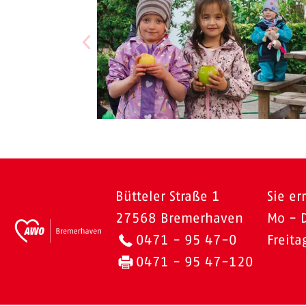
Bütteler Straße 1
Sie er
27568 Bremerhaven
Mo - 
0471 - 95 47-0
Freit
0471 - 95 47-120